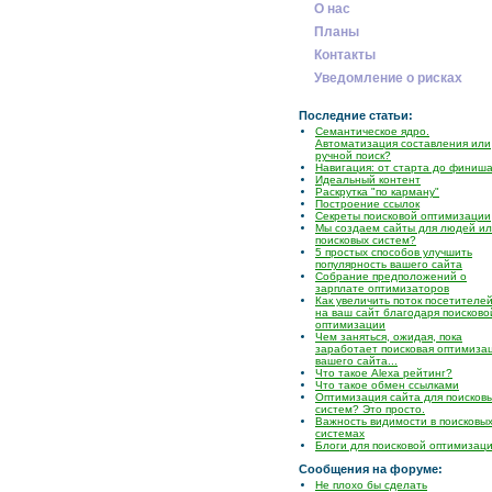
О нас
Планы
Контакты
Уведомление о рисках
Последние статьи:
Семантическое ядро.
Автоматизация составления или
ручной поиск?
Навигация: от старта до финиш
Идеальный контент
Раскрутка "по карману"
Построение ссылок
Секреты поисковой оптимизации
Мы создаем сайты для людей и
поисковых систем?
5 простых способов улучшить
популярность вашего сайта
Собрание предположений о
зарплате оптимизаторов
Как увеличить поток посетителе
на ваш сайт благодаря поисково
оптимизации
Чем заняться, ожидая, пока
заработает поисковая оптимиза
вашего сайта...
Что такое Alexa рейтинг?
Что такое обмен ссылками
Оптимизация сайта для поисков
систем? Это просто.
Важность видимости в поисковы
системах
Блоги для поисковой оптимизац
Сообщения на форуме:
Не плохо бы сделать