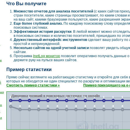
Что Вы получите
Множество отчетов для анализа посетителей
(с каких сайтов прихо
стран посетители, какие страницы просматривают, по каким словам и
на ваш сайт, какими браузерами пользуются, какие разрешения экран
Еще более глубокий анализ.
По каждому поисковому слову определя
поисковых системах.
Эффективная история раскрутки
. В любой момент можно отследит
в поисковых системах и количество посетителей, пришедших по этому
Дружественный интерфейс инструментов
сделает вашу работу по 
простой и непринужденной.
а
Несколько сайтов на одной учетной записи
позволят увидеть общую
сайтам.
Программа
InetLog монитор
позволит оперативно получать данные о
держите руку на пульсе ваших сайтов.
ли
Пример статистики
Прямо сейчас взгляните на работающую статистику и откройте для себя
й
которых не обходится ни один специалист по раскрутке и оптимизации ве
й
Смотреть пример статистики »
Пример приходящего на e-m
ция
ых
х
ии