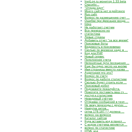
InetLog.ru монитор 1.33 beta
Спасибо...
"Откуда идут"
Моего сайта нет в рейтинге
Rus сайт
Вопрос по размещению счет …
Ошибки при фиксации входа …
https
Не работает счетчик
Все прекрасно но
статистика
Левые страны
Добавить отчет "за все время"
Поисковые боты
Видимость в поисковиках
Сколько по времени надо ж …
Код для PHP
Новый сервис
Пополнение счета
Непонятные пути посещения …
Еще бы одно число на кнопке
Имя страницы вместо назва …
Аудитория что это?
Вопрос по счету
Вопрос по работе статистики
Сколько будет стоить если …
Поисковый робот
Подскажите пожалуйста.
Помогите поставить ваш сч …
доступ к статистике
Невидимый счётчик
Отправка сообщений в техп …
Не вижу переходы с других …
Накрутка хитов...
сетка 178.187.*.* должна …
вопрос на вопросе
Каталог сайтов
Куда вставить код в панел …
С кодом счетчика меняется …
вопрос по статистике
HTML код