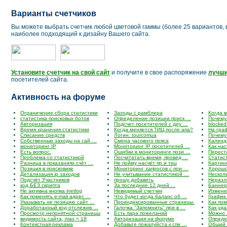
Варианты счетчиков
Вы можете выбрать счетчик любой цветовой гаммы (более 25 вариантов, 
наиболее подходящий к дизайну Вашего сайта.
Установите счетчик на свой сайт
и получите в свое распоряжение
лучши
посетителей сайта.
Активность на форуме
Ограничение сбора статистики
Заходы с рамблера
Когда 
статистика поисковых ботов
Определение позиции поиск …
Почему 
Авторизация
Подсчет посетителей с дру …
blocked
Время хранения статистики
Когда меняется ТИЦ после апа?
На гра
Списание средств
Логин: tourcomua
Почему
Cобственные заходы на сай …
Смена часового пояса
Календ
мониторинг IP
Мониторинг IP посетителей …
Как на
Есть вопрос.
Ошибки в мониторинге пози …
Переста
Проблема со статистикой
Посчитатать время, провед …
Статис
Разница в показаниях счёт …
Не пойму насчёт пр и тиц
Картинк
Позиция в поисковике
Мониторинг запросов с пои …
Хорошо
Детализация ip заходов
Не учитывание статистикой …
Несколь
Подсчёт Участников
прошу добавить
Неразл
код БЕЗ скрипта
За последние 12 дней....
Баннер
Не активна кнопка inetlog
Невидимый счетчик
Измене
Как поменять e-mail адрес …
Что будет когда баланс об …
График
Указывать не позицию сайт …
Проиндексированные страницы.
Как по
Доработанный код отслежив …
Галочка "Запомнить" при в …
Как уда
Просмотр непонятной страницы
Есть пара пожеланий
Можно 
видимость сайта, max = 18
Авторизация на форуме
Опреде
Контекстная реклама
Добавьте пожалуйста к спи …
Общий 