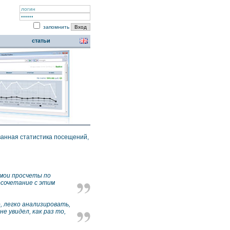
запомнить
статьи
ванная статистика посещений,
 мои просчеты по
осочетание с этим
, легко анализировать,
е увидел, как раз то,