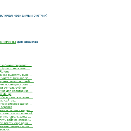
включая невидимый счетчик),
е отчеты
для анализа
возобновится регист …
nigma.ru не в поис …
Referrer
фиках выделять выхо …
 "хостов" меньше че …
арики позволяют выб …
счет проиндексирова …
л считать счётчик
тика для неавторизо …
а del.gif
 бы вставить поясне …
ко сайтов..
ичим рисунок captch …
 сервиса
ние позиции в выдач …
 статистики посещений.
менять пароль для д …
лить сайт из списка?..
ли ввести еще один …
ление позиции в пои …
вопрос