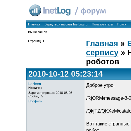
Главная
Вернуться на сайт InetLog.ru
Пользователи
Поиск
Вы не зашли.
Страниц:
1
Главная
»
сервису
» 
роботов
2010-10-12 05:23:14
Lericen
Доброе утро.
Новичок
Зарегистрирован: 2010-08-05
Сообщ.: 5
/RjORM/message-3-0
Профиль
/QkjTZ/QKXeM/catalo
Вот такие странные 
робот.