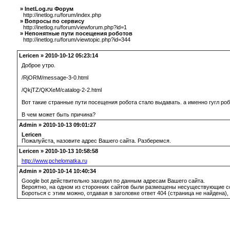
» InetLog.ru Форум
http://inetlog.ru/forum/index.php
» Вопросы по сервису
http://inetlog.ru/forum/viewforum.php?id=1
» Непонятные пути посещения роботов
http://inetlog.ru/forum/viewtopic.php?id=344
Lericen » 2010-10-12 05:23:14
Доброе утро.
/RjORM/message-3-0.html
/QkjTZ/QKXeM/catalog-2-2.html
Вот такие странные пути посещения робота стало выдавать. а именно гугл роб
В чем может быть причина?
Admin » 2010-10-13 09:01:27
Lericen
Пожалуйста, назовите адрес Вашего сайта. Разберемся.
Lericen » 2010-10-13 10:58:58
http://www.pchelomatka.ru
Admin » 2010-10-14 10:40:34
Google bot действительно заходил по данным адресам Вашего сайта.
Вероятно, на одном из сторонних сайтов были размещены несуществующие с
Бороться с этим можно, отдавая в заголовке ответ 404 (страница не найдена),