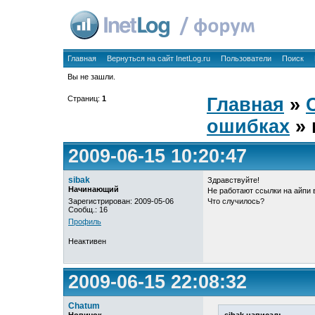
Главная
Вернуться на сайт InetLog.ru
Пользователи
Поиск
Вы не зашли.
Страниц:
1
Главная
»
ошибках
» 
2009-06-15 10:20:47
sibak
Здравствуйте!
Начинающий
Не работают ссылки на айпи в
Зарегистрирован: 2009-05-06
Что случилось?
Сообщ.: 16
Профиль
Неактивен
2009-06-15 22:08:32
Chatum