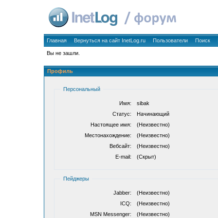
Главная
Вернуться на сайт InetLog.ru
Пользователи
Поиск
Вы не зашли.
Профиль
Персональный
Имя:
sibak
Статус:
Начинающий
Настоящее имя:
(Неизвестно)
Местонахождение:
(Неизвестно)
Вебсайт:
(Неизвестно)
E-mail:
(Скрыт)
Пейджеры
Jabber:
(Неизвестно)
ICQ:
(Неизвестно)
MSN Messenger:
(Неизвестно)