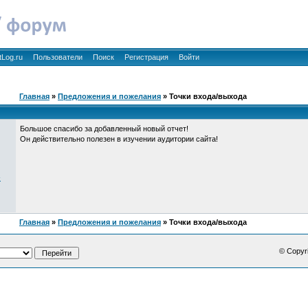
tLog.ru
Пользователи
Поиск
Регистрация
Войти
Главная
»
Предложения и пожелания
» Точки входа/выхода
Большое спасибо за добавленный новый отчет!
Он действительно полезен в изучении аудитории сайта!
-
Главная
»
Предложения и пожелания
» Точки входа/выхода
© Copyr