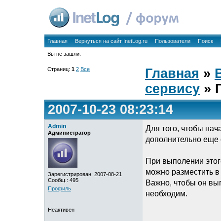
Главная
Вернуться на сайт InetLog.ru
Пользователи
Поиск
Вы не зашли.
Страниц:
1
2
Все
Главная
»
сервису
» 
2007-10-23 08:23:14
Admin
Для того, чтобы на
Администратор
дополнительно еще о
При выполении этого
можно разместить в
Зарегистрирован: 2007-08-21
Сообщ.: 495
Важно, чтобы он вы
Профиль
необходим.
Неактивен