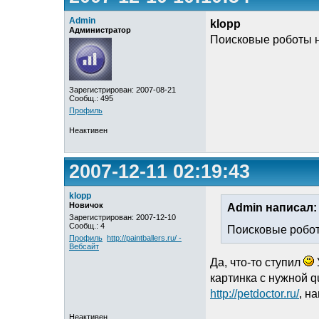
Admin
klopp
Администратор
Поисковые роботы н
Зарегистрирован: 2007-08-21
Сообщ.: 495
Профиль
Неактивен
2007-12-11 02:19:43
klopp
Новичок
Admin написал:
Зарегистрирован: 2007-12-10
Сообщ.: 4
Поисковые робот
Профиль
http://paintballers.ru/ -
Вебсайт
Да, что-то ступил
картинка с нужной q
http://petdoctor.ru/
, н
Неактивен