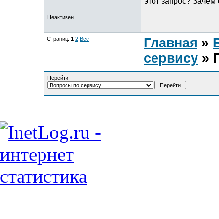
этот запрос? Зачем
Неактивен
Страниц:
1
2
Все
Главная
»
сервису
» 
Перейти