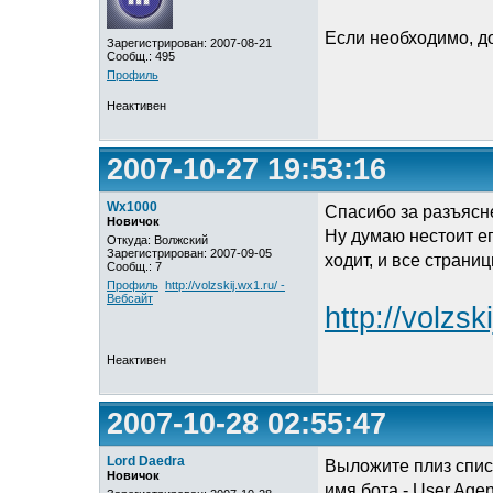
Если необходимо, до
Зарегистрирован: 2007-08-21
Сообщ.: 495
Профиль
Неактивен
2007-10-27 19:53:16
Wx1000
Спасибо за разъясн
Новичок
Ну думаю нестоит ег
Откуда: Волжский
Зарегистрирован: 2007-09-05
ходит, и все страниц
Сообщ.: 7
Профиль
http://volzskij.wx1.ru/ -
Вебсайт
http://volzsk
Неактивен
2007-10-28 02:55:47
Lord Daedra
Выложите плиз спи
Новичок
имя бота - User Agen