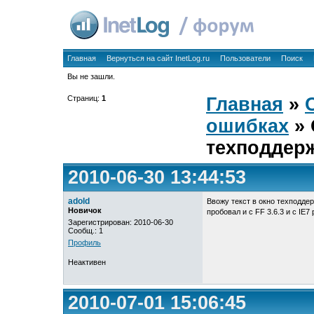
Главная
Вернуться на сайт InetLog.ru
Пользователи
Поиск
Вы не зашли.
Страниц:
1
Главная
»
ошибках
» 
техподдер
2010-06-30 13:44:53
adold
Ввожу текст в окно техподдерж
Новичок
пробовал и с FF 3.6.3 и с IE7 
Зарегистрирован: 2010-06-30
Сообщ.: 1
Профиль
Неактивен
2010-07-01 15:06:45