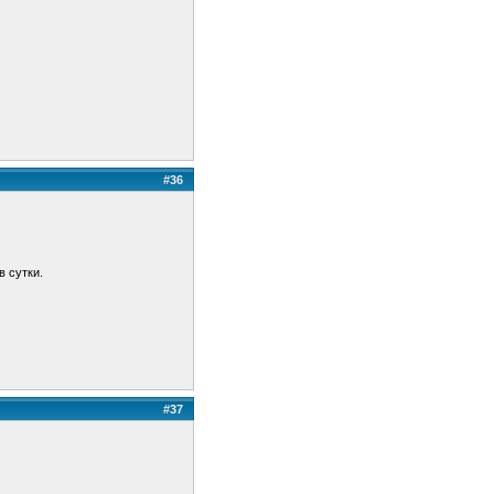
#36
в сутки.
#37