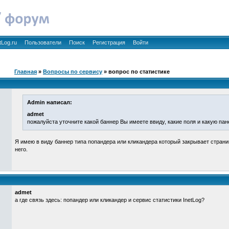
tLog.ru
Пользователи
Поиск
Регистрация
Войти
Главная
»
Вопросы по сервису
» вопрос по статистике
Admin написал:
admet
пожалуйста уточните какой баннер Вы имеете ввиду, какие поля и какую па
Я имею в виду баннер типа попандера или кликандера который закрывает страни
него.
admet
а где связь здесь: попандер или кликандер и сервис статистики InetLog?