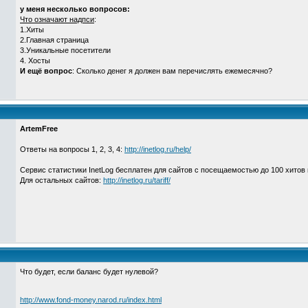
у меня несколько вопросов:
Что означают надпси
:
1.Хиты
2.Главная страница
3.Уникальные посетители
4. Хосты
И ещё вопрос
: Сколько денег я должен вам перечислять ежемесячно?
ArtemFree
Ответы на вопросы 1, 2, 3, 4:
http://inetlog.ru/help/
Сервис статистики InetLog бесплатен для сайтов с посещаемостью до 100 хитов 
Для остальных сайтов:
http://inetlog.ru/tariff/
Что будет, если баланс будет нулевой?
http://www.fond-money.narod.ru/index.html