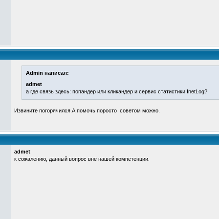
Admin написал:
admet
а где связь здесь: попандер или кликандер и сервис статистики InetLog?
Извините погорячился.А помочь поросто советом можно.
admet
к сожалению, данный вопрос вне нашей компетенции.