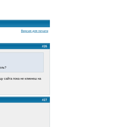
Версия для печати
#26
нель?
цу сайта пока не кликнеш на
#27