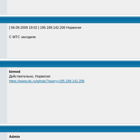
[ 06.09.2009 19:02 ] 195.189.142.206 Норвегия
С МТС заходили
kirmed
Действительно, Норвегия:
https://www.nic.ru/whois/?query=195.189.142.206
Admin