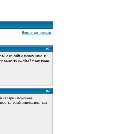
Версия для печати
#1
 мне на сайт с мобильника. В
и какая-то ошибка? А где тогда
#2
й из стран зарубежья.
дрес, который определился как