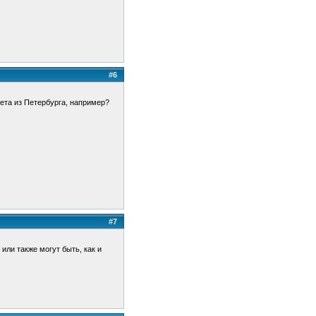
#6
ета из Петербурга, например?
#7
или также могут быть, как и