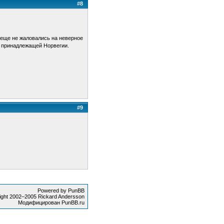
#8
 еще не жаловались на неверное
, принадлежащей Норвегии.
#9
Powered by PunBB
ight 2002–2005 Rickard Andersson
Модифицирован PunBB.ru