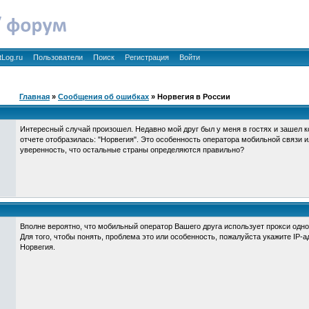
tLog.ru
Пользователи
Поиск
Регистрация
Войти
Главная
»
Сообщения об ошибках
» Норвегия в России
Интересный случай произошел. Недавно мой друг был у меня в гостях и зашел ко
отчете отобразилась: "Норвегия". Это особенность оператора мобильной связи ил
уверенность, что остальные страны определяются правильно?
Вполне вероятно, что мобильный оператор Вашего друга использует прокси одно
Для того, чтобы понять, проблема это или особенность, пожалуйста укажите IP-а
Норвегия.