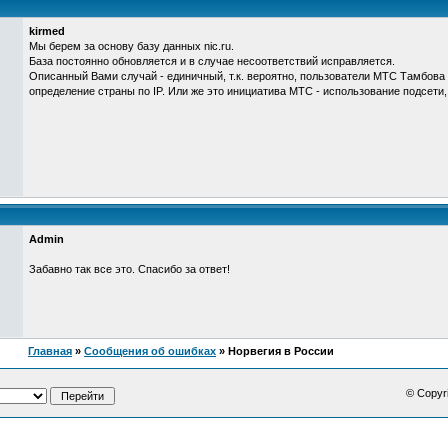
kirmed
Мы берем за основу базу данных nic.ru.
База постоянно обновляется и в случае несоответствий исправляется.
Описанный Вами случай - единичный, т.к. вероятно, пользователи МТС Тамбова
определение страны по IP. Или же это инициатива МТС - использование подсети
Admin
Забавно так все это. Спасибо за ответ!
Главная
»
Сообщения об ошибках
» Норвегия в России
© Copyr