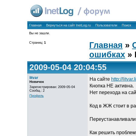
Главная
Вернуться на сайт InetLog.ru
Пользователи
Поиск
Вы не зашли.
Страниц:
1
Главная
»
ошибках
» 
2009-05-04 20:04:55
litvar
На сайте
http://litvar
Новичок
Кнопка НЕ активна.
Зарегистрирован: 2009-05-04
Сообщ.: 2
Нет перехода на сайт
Профиль
Код в ЖЖ стоит в ра
Переустанавливали 
Как решить проблем