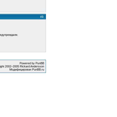
#3
редупреждали.
Powered by PunBB
ight 2002–2005 Rickard Andersson
Модифицирован PunBB.ru