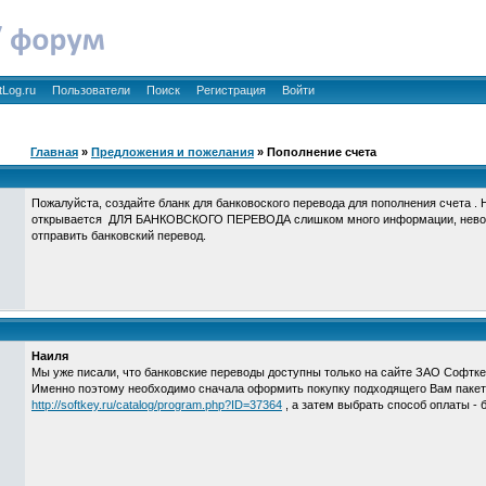
tLog.ru
Пользователи
Поиск
Регистрация
Войти
Главная
»
Предложения и пожелания
» Пополнение счета
Пожалуйста, создайте бланк для банковоского перевода для пополнения счета . Н
открывается ДЛЯ БАНКОВСКОГО ПЕРЕВОДА слишком много информации, невозм
отправить банковский перевод.
Наиля
Мы уже писали, что банковские переводы доступны только на сайте ЗАО Софтке
Именно поэтому необходимо сначала оформить покупку подходящего Вам пакет
http://softkey.ru/catalog/program.php?ID=37364
, а затем выбрать способ оплаты - 