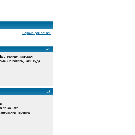
Версия для печати
#1
а странице , которая
ожно понять, как и куда
#2
й.
а по ссылке
банковский перевод.