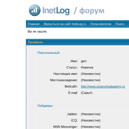
Главная
Вернуться на сайт InetLog.ru
Пользователи
Поиск
Вы не зашли.
Профиль
Персональный
Имя:
gert
Статус:
Новичок
Настоящее имя:
(Неизвестно)
Местонахождение:
(Неизвестно)
Вебсайт:
http://www.ustanovkabatarey.ru
E-mail:
(Скрыт)
Пейджеры
Jabber:
(Неизвестно)
ICQ:
(Неизвестно)
MSN Messenger:
(Неизвестно)