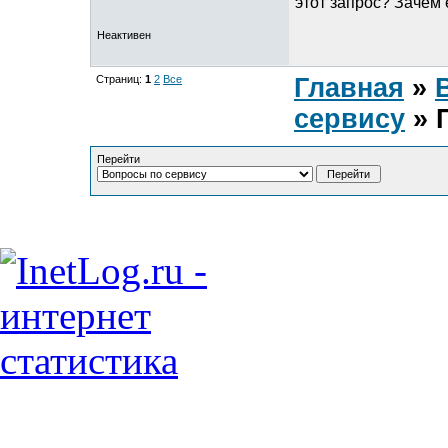
этот запрос? Зачем
Неактивен
Страниц:
1
2
Все
Главная
»
сервису
» 
Перейти