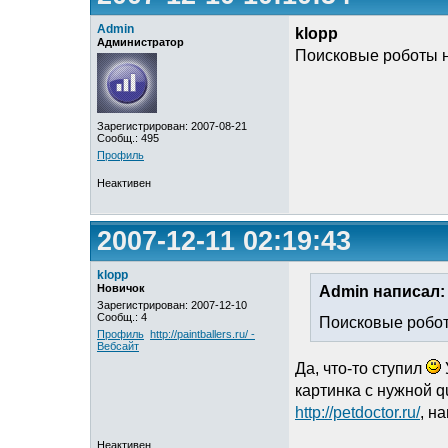
Admin
klopp
Администратор
Поисковые роботы н
Зарегистрирован: 2007-08-21
Сообщ.: 495
Профиль
Неактивен
2007-12-11 02:19:43
klopp
Новичок
Admin написал:
Зарегистрирован: 2007-12-10
Сообщ.: 4
Поисковые робот
Профиль
http://paintballers.ru/ -
Вебсайт
Да, что-то ступил
картинка с нужной q
http://petdoctor.ru/
, н
Неактивен