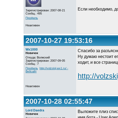
Если необходимо, до
Зарегистрирован: 2007-08-21
Сообщ.: 495
Профиль
Неактивен
2007-10-27 19:53:16
Wx1000
Спасибо за разъясн
Новичок
Ну думаю нестоит ег
Откуда: Волжский
Зарегистрирован: 2007-09-05
ходит, и все страниц
Сообщ.: 7
Профиль
http://volzskij.wx1.ru/ -
Вебсайт
http://volzsk
Неактивен
2007-10-28 02:55:47
Lord Daedra
Выложите плиз спи
Новичок
имя бота - User Agen