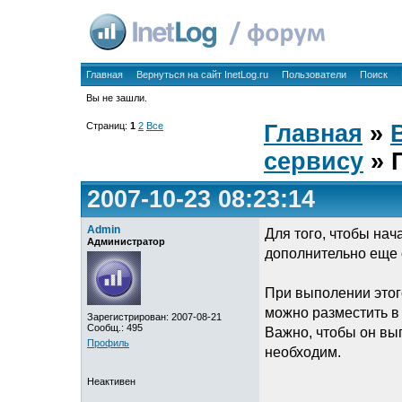
Главная
Вернуться на сайт InetLog.ru
Пользователи
Поиск
Вы не зашли.
Страниц:
1
2
Все
Главная
»
сервису
» 
2007-10-23 08:23:14
Admin
Для того, чтобы на
Администратор
дополнительно еще о
При выполении этого
можно разместить в
Зарегистрирован: 2007-08-21
Сообщ.: 495
Важно, чтобы он вы
Профиль
необходим.
Неактивен