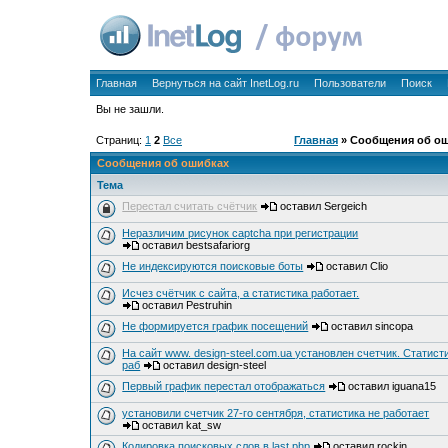
Главная
Вернуться на сайт InetLog.ru
Пользователи
Поиск
Вы не зашли.
Страниц:
1
2
Все
Главная
» Сообщения об о
Сообщения об ошибках
Тема
Перестал считать счётчик
оставил Sergeich
Неразличим рисунок captcha при регистрации
оставил bestsafariorg
Не индексируются поисковые боты
оставил Clio
Исчез счётчик с сайта, а статистика работает.
оставил Pestruhin
Не формируется график посещений
оставил sincopa
На сайт www. design-steel.com.ua установлен счетчик. Статист
раб
оставил design-steel
Первый график перестал отображаться
оставил iguana15
установили счетчик 27-го сентября, статистика не работает
оставил kat_sw
Кодировка поисковых слов в last.php
оставил rockin