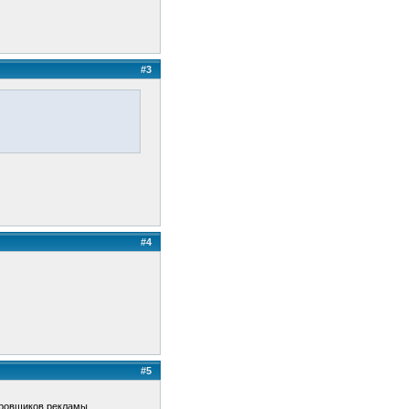
#3
#4
#5
ировщиков рекламы.