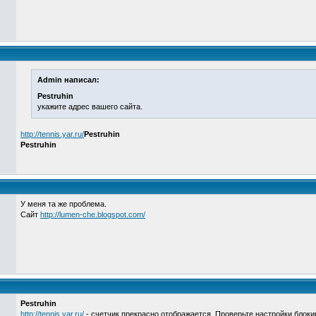
Admin написал:
Pestruhin
укажите адрес вашего сайта.
http://tennis.yar.ru/
Pestruhin
Pestruhin
У меня та же проблема.
Сайт
http://lumen-che.blogspot.com/
Pestruhin
http://tennis.yar.ru/
- счетчик прекрасно отображается. Проверьте настройки блок