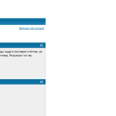
Версия для печати
#1
цы, куда я поставил счётчик, он
тчика. Результат тот же.
#2