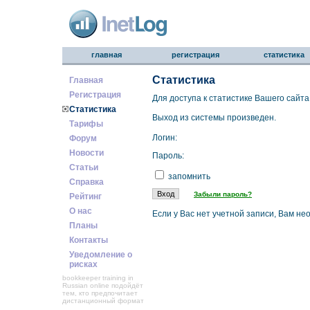
главная
регистрация
статистика
Статистика
Главная
Регистрация
Для доступа к статистике Вашего сайта
Статистика
Выход из системы произведен.
Тарифы
Логин:
Форум
Новости
Пароль:
Статьи
запомнить
Справка
Забыли пароль?
Рейтинг
О нас
Если у Вас нет учетной записи, Вам н
Планы
Контакты
Уведомление о
рисках
bookkeeper training in
Russian online
подойдёт
тем, кто предпочитает
дистанционный формат