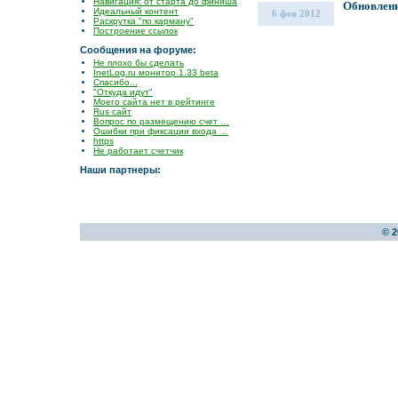
Навигация: от старта до финиша
Обновлени
Идеальный контент
6 фев 2012
Раскрутка "по карману"
Построение ссылок
Сообщения на форуме:
Не плохо бы сделать
InetLog.ru монитор 1.33 beta
Спасибо...
"Откуда идут"
Моего сайта нет в рейтинге
Rus сайт
Вопрос по размещению счет …
Ошибки при фиксации входа …
https
Не работает счетчик
Наши партнеры:
© 2