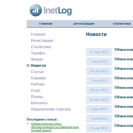
главная
регистрация
статистика
Новости
Главная
Регистрация
Статистика
Обновлен
27 мар 2013
Тарифы
Обновлен
Форум
5 фев 2013
Новости
Обновлен
26 дек 2012
Статьи
Обновлен
Справка
7 ноя 2012
Рейтинг
Обновлен
30 окт 2012
О нас
Планы
Обновлен
18 июл 2012
Контакты
Обновлен
Уведомление о рисках
5 июн 2012
Обновлен
3 май 2012
Последние статьи:
Семантическое ядро.
Обновлен
Автоматизация составления или
12 апр 2012
ручной поиск?