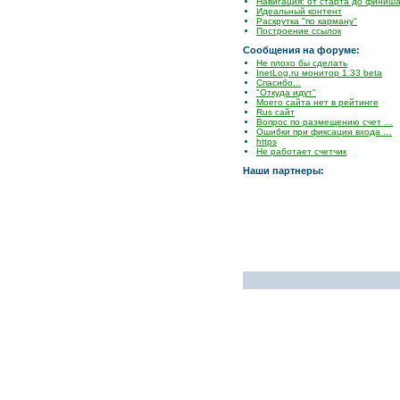
Навигация: от старта до финиш
Идеальный контент
Раскрутка "по карману"
Построение ссылок
Сообщения на форуме:
Не плохо бы сделать
InetLog.ru монитор 1.33 beta
Спасибо...
"Откуда идут"
Моего сайта нет в рейтинге
Rus сайт
Вопрос по размещению счет …
Ошибки при фиксации входа …
https
Не работает счетчик
Наши партнеры: