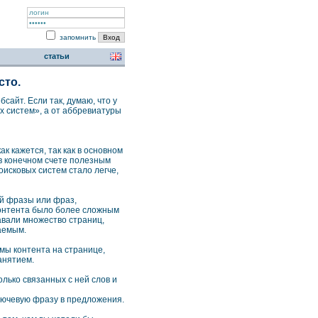
запомнить
статьи
сто.
сайт. Если так, думаю, что у
х систем», а от аббревиатуры
к кажется, так как в основном
 в конечном счете полезным
исковых систем стало легче,
ой фразы или фраз,
контента было более сложным
авали множество страниц,
аемым.
мы контента на странице,
анятием.
лько связанных с ней слов и
лючевую фразу в предложения.