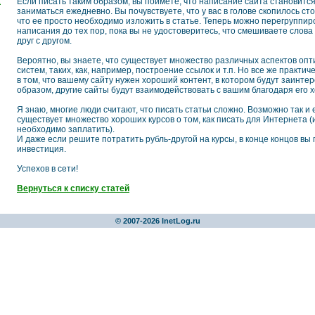
Если писать таким образом, вы поймете, что написание сайта становится
а
заниматься ежедневно. Вы почувствуете, что у вас в голове скопилось с
что ее просто необходимо изложить в статье. Теперь можно перегруппир
написания до тех пор, пока вы не удостоверитесь, что смешиваете слова
друг с другом.
Вероятно, вы знаете, что существует множество различных аспектов оп
систем, таких, как, например, построение ссылок и т.п. Но все же практи
в том, что вашему сайту нужен хороший контент, в котором будут заинте
образом, другие сайты будут взаимодействовать с вашим благодаря его
Я знаю, многие люди считают, что писать статьи сложно. Возможно так и 
существует множество хороших курсов о том, как писать для Интернета (и
необходимо заплатить).
И даже если решите потратить рубль-другой на курсы, в конце концов вы
инвестиция.
Успехов в сети!
Вернуться к списку статей
© 2007-2026 InetLog.ru