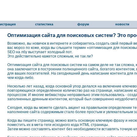
гистрация
статистика
форум
новости
Оптимизация сайта для поисковых систем? Это про
Возможно, вы новичок в интернете и собираетесь создать свой первый веб
вас мороз по коже, когда вы слышите термин «оптимизация для поисковы
SEO на лбу выступает холодный пот.
Это действительно кажется сложным, не так ли?
Оптимизация сайта для поисковых систем на самом деле не так сложна, ка
она заключается в построении полноценного сайта, богатого контентом,
для ваших посетителей. На сегодняшний день написание контента для по
чем когда-либо.
Несколько лет назад, когда основной упор делался на включение ключев
повторяющихся определённое количество раз на странице, написание 
процессом. И многие вебмастеры неправильно этим пользовались - созд
заполненных дрянным контентом, который был совершенно неудобочит
Сегодня, когда вы можете сделать акцент на правильном определении те
наполнение сайта содержимым стало более простым и увлекательным з
Когда вы пишите страницу, можно взять основную ключевую фразу и неско
поместить их в мета-теги исходного кода HTML страницы.
Затем можно составлять контент без необходимости вставлять точную к