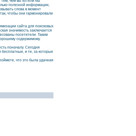
 тем, чем вы хотели бы
только полезной информации,
овывать слова в момент
 так, чтобы они гармонировали
тимизации сайта для поисковых
ческая значимость заключается
ресованы посетители. Таким
 хорошему содержимому.
есть поначалу. Сегодня
 бесплатные, и те, за которые
 поймете, что это была удачная