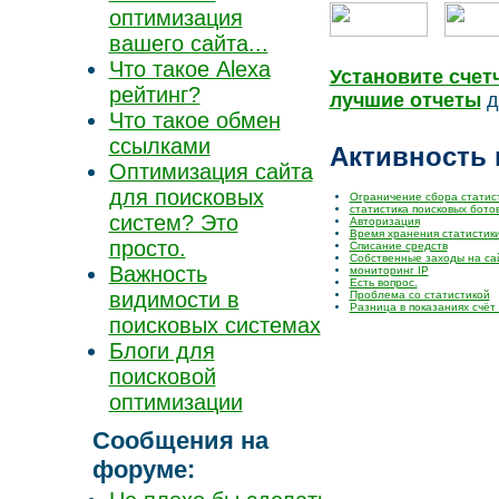
оптимизация
вашего сайта...
Что такое Alexa
Установите счетч
рейтинг?
лучшие отчеты
д
Что такое обмен
ссылками
Активность
Оптимизация сайта
для поисковых
Ограничение сбора статис
статистика поисковых бото
систем? Это
Авторизация
Время хранения статистик
просто.
Списание средств
Cобственные заходы на са
Важность
мониторинг IP
Есть вопрос.
видимости в
Проблема со статистикой
Разница в показаниях счёт
поисковых системах
Блоги для
поисковой
оптимизации
Сообщения на
форуме: