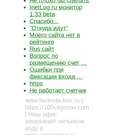
Не плохо бы сделать
InetLog.ru монитор
1.33 beta
Спасибо...
"Откуда идут"
Моего сайта нет в
рейтинге
Rus сайт
Вопрос по
размещению счет …
Ошибки при
фиксации входа …
https
Не работает счетчик
www.fazenda-box.ru
|
https://100vagonov.com
| Наш офис
заказывает питьевую
воду в