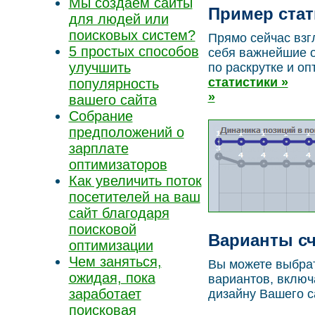
Мы создаем сайты
Пример стат
для людей или
поисковых систем?
Прямо сейчас взг
5 простых способов
себя важнейшие о
улучшить
по раскрутке и о
статистики »
популярность
»
вашего сайта
Собрание
предположений о
зарплате
оптимизаторов
Как увеличить поток
посетителей на ваш
сайт благодаря
поисковой
Варианты с
оптимизации
Чем заняться,
Вы можете выбрат
ожидая, пока
вариантов, включ
заработает
дизайну Вашего с
поисковая