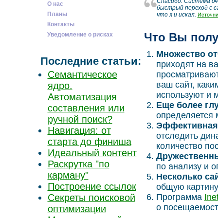
Спасибо. Система оче
О нас
быстрый переход с са
Планы
что я и искал.
Источни
Контакты
Что Вы полу
Уведомление о рисках
Множество от
Последние статьи:
приходят на ва
Семантическое
просматривают,
ваш сайт, как
ядро.
используют и м
Автоматизация
Еще более глу
составления или
определяется м
ручной поиск?
Эффективная 
Навигация: от
отследить дин
старта до финиша
количество по
Идеальный контент
Дружественны
Раскрутка "по
по анализу и 
карману"
Несколько сай
Построение ссылок
общую картину
Секреты поисковой
Программа
Ine
о посещаемост
оптимизации