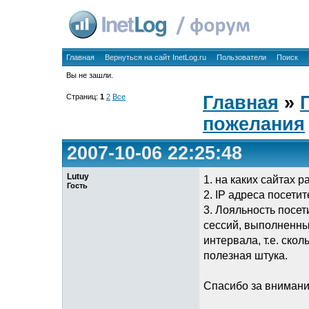
Главная
Вернуться на сайт InetLog.ru
Пользователи
Поиск
Вы не зашли.
Страниц:
1
2
Все
Главная
»
пожелания
2007-10-06 22:25:48
Lutuy
1. на каких сайтах 
Гость
2. IP адреса посети
3. Лояльность посе
сессий, выполненны
интервала, т.е. ско
полезная штука.
Спасибо за вниман