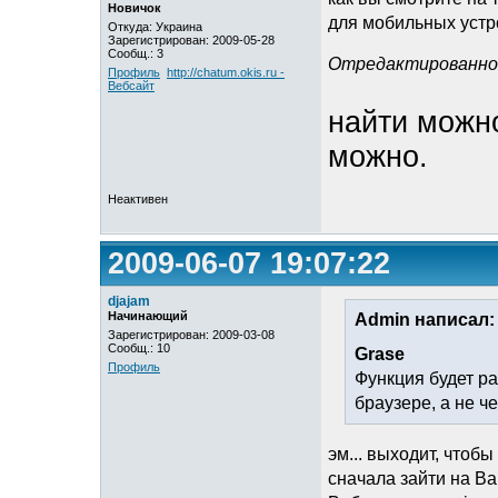
Новичок
для мобильных устр
Откуда: Украина
Зарегистрирован: 2009-05-28
Сообщ.: 3
Отредактированно C
Профиль
http://chatum.okis.ru -
Вебсайт
найти можно
можно.
Неактивен
2009-06-07 19:07:22
djajam
Начинающий
Admin написал:
Зарегистрирован: 2009-03-08
Сообщ.: 10
Grase
Профиль
Функция будет раб
браузере, а не че
эм... выходит, чтоб
сначала зайти на В