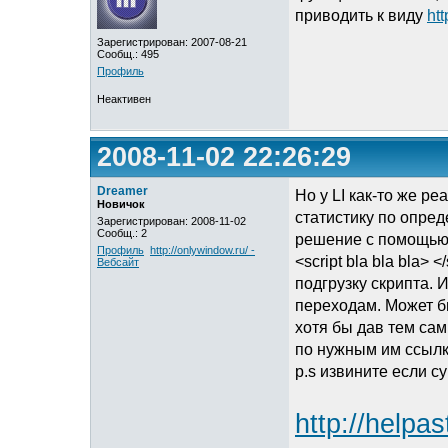
приводить к виду
htt
Зарегистрирован: 2007-08-21
Сообщ.: 495
Профиль
Неактивен
2008-11-02 22:26:29
Dreamer
Но у LI как-то же р
Новичок
статистику по опред
Зарегистрирован: 2008-11-02
Сообщ.: 2
решение с помощью с
Профиль
http://onlywindow.ru/ -
<script bla bla bla>
Вебсайт
подгрузку скрипта. 
переходам. Может б
хотя бы дав тем са
по нужным им ссылк
p.s извините если с
http://helpas