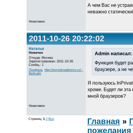
А чем Вас не устра
неважно статически
Неактивен
2011-10-26 20:22:02
Наталья
Новичок
Admin написал:
Откуда: Москва
Зарегистрирован: 2011-10-26
Функция будет раб
Сообщ.: 1
браузере, а не че
Профиль
http://evrooknaderevo.ru/ -
Вебсайт
Я пользуюсь InPrivat
хроме. Будет ли эта
мной браузеров?
Неактивен
Страниц:
1
2
Все
Главная
»
пожелания