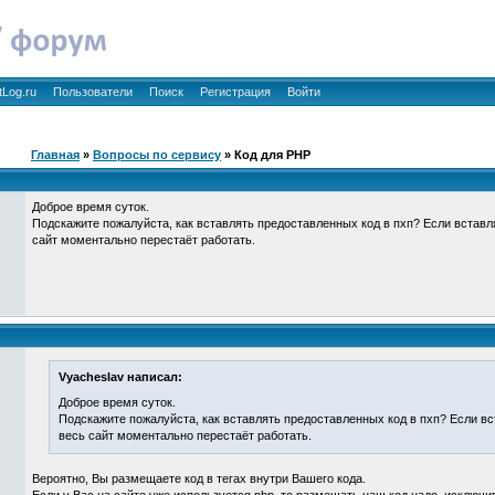
tLog.ru
Пользователи
Поиск
Регистрация
Войти
Главная
»
Вопросы по сервису
» Код для PHP
Доброе время суток.
Подскажите пожалуйста, как вставлять предоставленных код в пхп? Если вставля
сайт моментально перестаёт работать.
Vyacheslav написал:
Доброе время суток.
Подскажите пожалуйста, как вставлять предоставленных код в пхп? Если вс
весь сайт моментально перестаёт работать.
Вероятно, Вы размещаете код в тегах внутри Вашего кода.