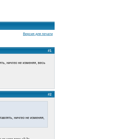
Версия для печати
#1
ть, ничгео не изменяя, весь
#2
тавлять, ничгео не изменяя,