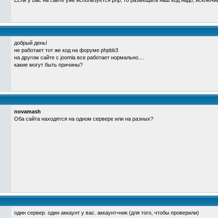
Если у Вас на сайте уже используется php, то размещать наш код надо, исключив 
добрый день!
не работает тот же код на форуме phpbb3
на другом сайте с joomla все работает нормально....
какие могут быть причины?
novamash
Оба сайта находятся на одном сервере или на разных?
один сервер. один аккаунт у вас. аккаунт=ник (для того, чтобы проверили)