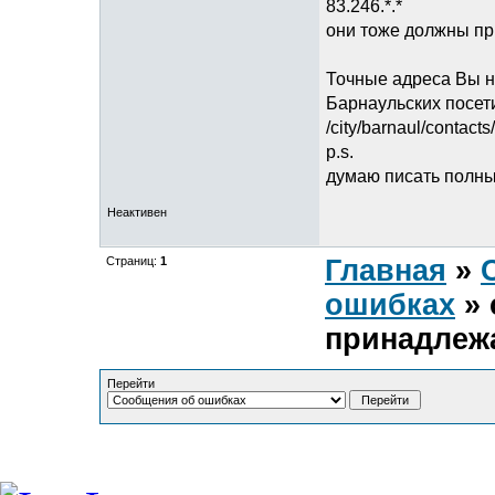
83.246.*.*
они тоже должны п
Точные адреса Вы н
Барнаульских посет
/city/barnaul/contacts/
p.s.
думаю писать полны
Неактивен
Страниц:
1
Главная
»
ошибках
» 
принадлеж
Перейти