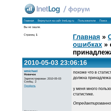
Главная
Вернуться на сайт InetLog.ru
Пользователи
Поиск
Вы не зашли.
Страниц:
1
Главная
»
ошибках
» 
принадлеж
2010-05-03 23:06:16
wmichael
похоже что в статис
Новичок
должна принадлежат
Зарегистрирован: 2010-05-03
Сообщ.: 2
Профиль
у меня много пользо
статистике.
Отредактированно w