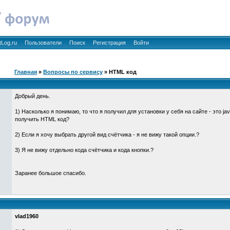
tLog.ru
Пользователи
Поиск
Регистрация
Войти
Главная
»
Вопросы по сервису
» HTML код
Добрый день.
1) Насколько я понимаю, то что я получил для установки у себя на сайте - это jav
получить HTML код?
2) Если я хочу выбрать другой вид счётчика - я не вижу такой опции.?
3) Я не вижу отдельно кода счётчика и кода кнопки.?
Заранее большое спасибо.
vlad1960