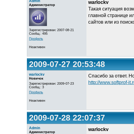
Admin
warlockv
Администратор
Такая ситуация возм
главной странице ил
сайтов или из поис
Зарегистрирован: 2007-08-21
Сообщ.: 495
Профиль
Неактивен
2009-07-27 20:53:48
warlockv
Спасибо за ответ. Н
Новичок
http://www.softprof-it.
Зарегистрирован: 2009-07-23
Сообщ.: 3
Профиль
Неактивен
2009-07-28 22:07:37
Admin
warlockv
Администратор