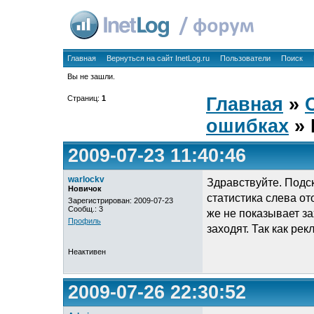
Главная
Вернуться на сайт InetLog.ru
Пользователи
Поиск
Вы не зашли.
Страниц:
1
Главная
»
ошибках
» 
2009-07-23 11:40:46
warlockv
Здравствуйте. Подс
Новичок
статистика слева от
Зарегистрирован: 2009-07-23
Сообщ.: 3
же не показывает за
Профиль
заходят. Так как ре
Неактивен
2009-07-26 22:30:52