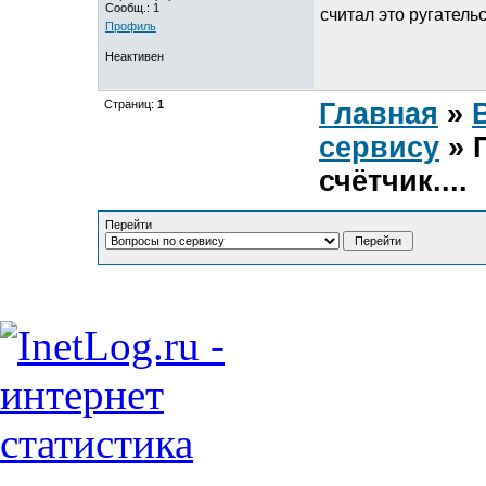
Сообщ.: 1
считал это ругатель
Профиль
Неактивен
Страниц:
1
Главная
»
сервису
» 
счётчик....
Перейти