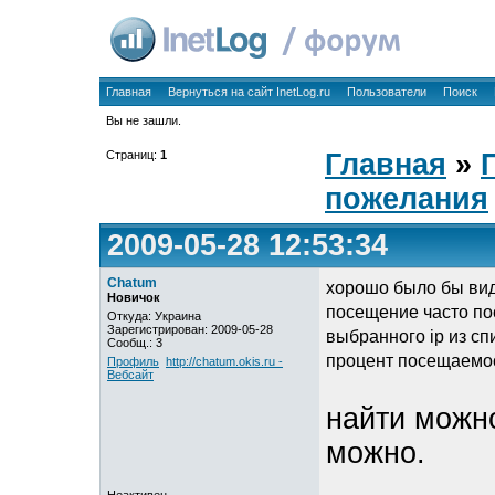
Главная
Вернуться на сайт InetLog.ru
Пользователи
Поиск
Вы не зашли.
Страниц:
1
Главная
»
пожелания
2009-05-28 12:53:34
Chatum
хорошо было бы виде
Новичок
посещение часто по
Откуда: Украина
Зарегистрирован: 2009-05-28
выбранного ip из сп
Сообщ.: 3
процент посещаемо
Профиль
http://chatum.okis.ru -
Вебсайт
найти можно
можно.