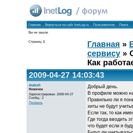
Главная
Вернуться на сайт InetLog.ru
Пользователи
Поиск
Вы не зашли.
Страниц:
1
Главная
»
сервису
» 
Как работа
2009-04-27 14:03:43
maksh
Добрый день.
Новичок
В профиле можно на
Зарегистрирован: 2009-04-27
Сообщ.: 2
Правильно ли я пони
Профиль
хиты не будут учиты
Если так, то как им
Где тогда вводить эт
что будет если я бу
Будут ли учитыватьс