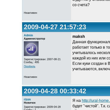
со счета?
Неактивен
2009-04-27 21:57:23
Admin
maksh
Администратор
Данная функциональ
работает только в т
учитывалось нескол
каждой из них или с
Зарегистрирован: 2007-08-21
Сообщ.: 495
Если куки создан в 
Профиль
учитываются, включ
Неактивен
2009-04-28 00:33:42
rizon
Я на
http://ural-home.
Новичок
будет "чистой". Т.к.
Зарегистрирован: 2009-04-28
Сообщ.: 1