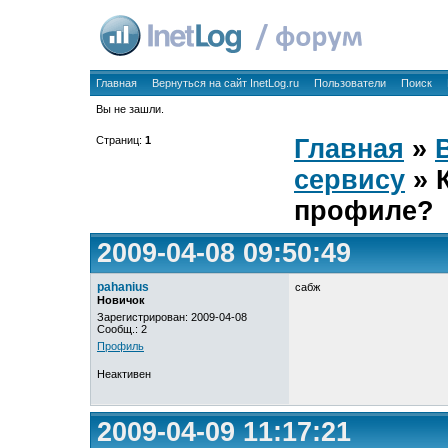
Главная
Вернуться на сайт InetLog.ru
Пользователи
Поиск
Вы не зашли.
Страниц:
1
Главная
»
сервису
» К
профиле?
2009-04-08 09:50:49
pahanius
сабж
Новичок
Зарегистрирован: 2009-04-08
Сообщ.: 2
Профиль
Неактивен
2009-04-09 11:17:21