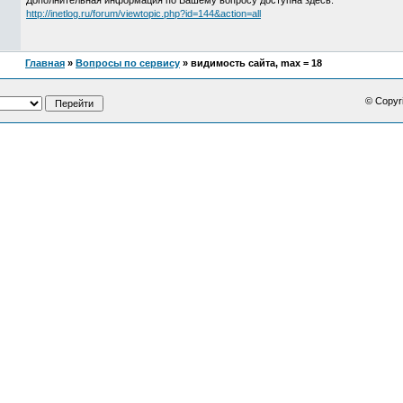
Дополнительная информация по Вашему вопросу доступна здесь:
http://inetlog.ru/forum/viewtopic.php?id=144&action=all
Главная
»
Вопросы по сервису
» видимость сайта, max = 18
© Copyr