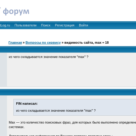
tLog.ru
Пользователи
Поиск
Регистрация
Войти
Главная
»
Вопросы по сервису
» видимость сайта, max = 18
из чего складывается значение показателя "max" ?
FIN написал:
из чего складывается значение показателя "max" ?
Max — это количество поисковых фраз, для которых было выполнено определен
системах.