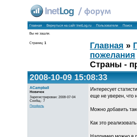
Главная
Вернуться на сайт InetLog.ru
Пользователи
Поиск
Вы не зашли.
Страниц:
1
Главная
»
пожелания
Страны - 
2008-10-09 15:08:33
ACampball
Интересует статист
Новичок
еще не уверен, что 
Зарегистрирован: 2008-07-04
Сообщ.: 7
Профиль
Можно добавить тако
Как это реализовать
Например можно в р