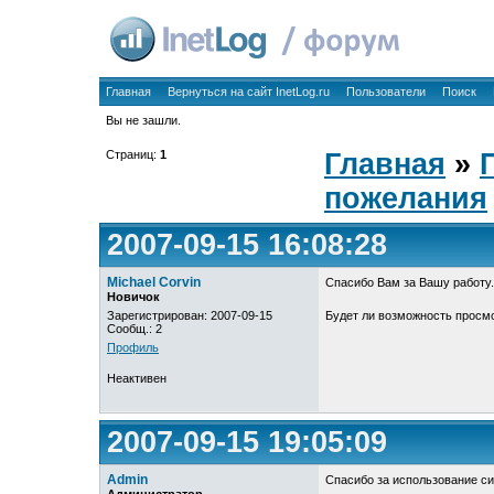
Главная
Вернуться на сайт InetLog.ru
Пользователи
Поиск
Вы не зашли.
Страниц:
1
Главная
»
пожелания
2007-09-15 16:08:28
Michael Corvin
Спасибо Вам за Вашу работу.
Новичок
Зарегистрирован: 2007-09-15
Будет ли возможность просмо
Сообщ.: 2
Профиль
Неактивен
2007-09-15 19:05:09
Admin
Спасибо за использование си