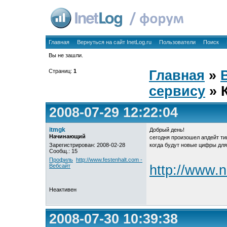
Главная
Вернуться на сайт InetLog.ru
Пользователи
Поиск
Вы не зашли.
Страниц:
1
Главная
»
сервису
» 
2008-07-29 12:22:04
itmgk
Добрый день!
Начинающий
сегодня произошел апдейт ти
Зарегистрирован: 2008-02-28
когда будут новые цифры дл
Сообщ.: 15
Профиль
http://www.festenhalt.com -
Вебсайт
http://www.
Неактивен
2008-07-30 10:39:38