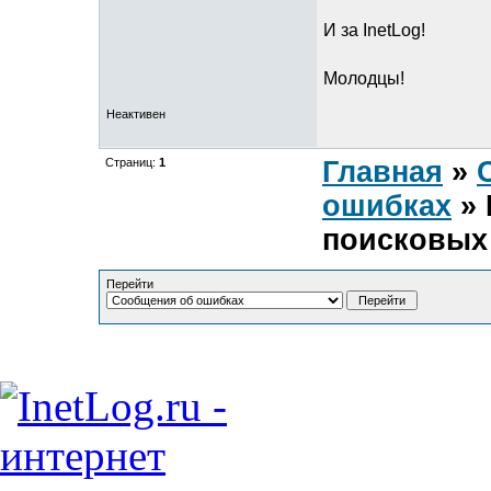
И за InetLog!
Молодцы!
Неактивен
Страниц:
1
Главная
»
ошибках
» 
поисковых
Перейти