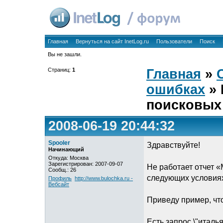
Главная
Вернуться на сайт InetLog.ru
Пользователи
Поиск
Вы не зашли.
Страниц:
1
Главная
»
ошибках
» 
поисковых
2008-06-19 20:44:32
Spooler
Здравствуйте!
Начинающий
Откуда: Москва
Зарегистрирован: 2007-09-07
Не работает отчет 
Сообщ.: 26
следующих условиях
Профиль
http://www.bulochka.ru -
Вебсайт
Приведу пример, что
Есть запрос \"италь