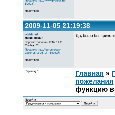
Профиль
http://www.pfcredit.ru -
Вебсайт
Неактивен
2009-11-05 21:19:38
objMihail
Да, было бы прикол
Начинающий
Зарегистрирован: 2007-11-20
Сообщ.: 25
Профиль
http://gerontology-
explorer.narod.ru/ - Вебсайт
Неактивен
Страниц:
1
Главная
»
пожелания
функцию в
Перейти