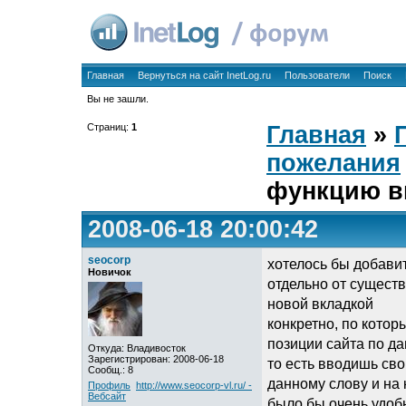
Главная
Вернуться на сайт InetLog.ru
Пользователи
Поиск
Вы не зашли.
Страниц:
1
Главная
»
пожелания
функцию в
2008-06-18 20:00:42
seocorp
хотелось бы добави
Новичок
отдельно от сущест
новой вкладкой
конкретно, по котор
позиции сайта по д
Откуда: Владивосток
Зарегистрирован: 2008-06-18
то есть вводишь сво
Сообщ.: 8
данному слову и на 
Профиль
http://www.seocorp-vl.ru/ -
Вебсайт
было бы очень удоб