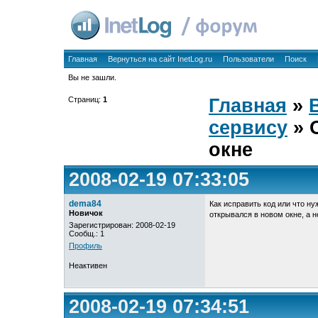
Главная
Вернуться на сайт InetLog.ru
Пользователи
Поиск
Вы не зашли.
Страниц:
1
Главная
»
сервису
» 
окне
2008-02-19 07:33:05
dema84
Как исправить код или что ну
Новичок
открывался в новом окне, а 
Зарегистрирован: 2008-02-19
Сообщ.: 1
Профиль
Неактивен
2008-02-19 07:34:51