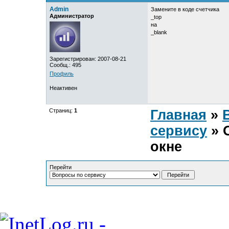
Admin
Замените в коде счетчика
Администратор
_top
на
_blank
Зарегистрирован: 2007-08-21
Сообщ.: 495
Профиль
Неактивен
Страниц:
1
Главная
»
сервису
» 
окне
Перейти