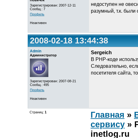
Новичок
недоступен не овеси
Зарегистрирован: 2007-12-11
Сообщ.: 7
разумный, т.к. были 
Профиль
Неактивен
2008-02-18 13:44:38
Admin
Sergeich
Администратор
В PHP-коде использу
Следовательно, если
посетителя сайта, то
Зарегистрирован: 2007-08-21
Сообщ.: 495
Профиль
Неактивен
Страниц:
1
Главная
»
сервису
» 
inetlog.ru