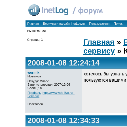
Главная
Вернуться на сайт InetLog.ru
Пользователи
Поиск
Вы не зашли.
Страниц:
1
Главная
»
сервису
» 
2008-01-08 12:24:14
wormik
хотелось бы узнать 
Новичок
пользуются вашими
Откуда: Миасс
Зарегистрирован: 2007-12-06
Сообщ.: 8
Профиль
http://www.web-live.ru -
Вебсайт
Неактивен
2008-01-08 12:34:33