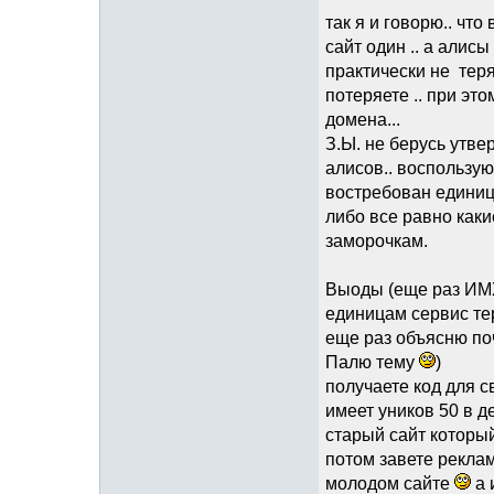
так я и говорю.. что
сайт один .. а алисы
практически не теря
потеряете .. при эт
домена...
З.Ы. не берусь утв
алисов.. воспользую
востребован единица
либо все равно каки
заморочкам.
Выоды (еще раз ИМХО
единицам сервис тер
еще раз объясню поч
Палю тему
)
получаете код для с
имеет уников 50 в де
старый сайт который
потом завете рекла
молодом сайте
а 