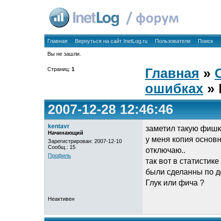
Главная
Вернуться на сайт InetLog.ru
Пользователи
Поиск
Вы не зашли.
Страниц:
1
Главная
»
ошибках
» 
2007-12-28 12:46:46
kentavr
заметил такую фишку
Начинающий
у меня копия основн
Зарегистрирован: 2007-12-10
Сообщ.: 15
отключаю..
Профиль
так вот в статистик
были сделанны по д
Глук или фича ?
Неактивен