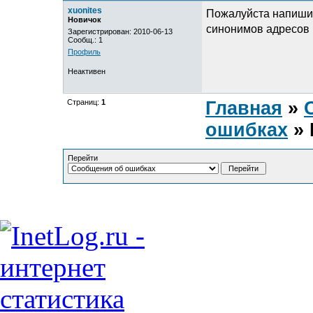
xuonites
Пожалуйста напишит
Новичок
синонимов адресов 
Зарегистрирован: 2010-06-13
Сообщ.: 1
Профиль
Неактивен
Страниц:
1
Главная
»
ошибках
» 
Перейти