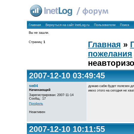
Главная
Вернуться на сайт InetLog.ru
Пользователи
Поиск
Вы не зашли.
Страниц:
1
Главная
»
пожелания
неавториз
2007-12-10 03:49:45
sw04
думаю сабж будет полезен дл
Начинающий
имхо этого на сегодня не хва
Зарегистрирован: 2007-11-14
Сообщ.: 17
Профиль
Неактивен
2007-12-10 10:11:55