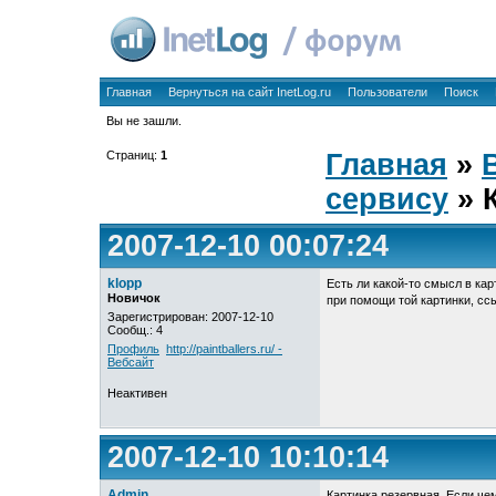
Главная
Вернуться на сайт InetLog.ru
Пользователи
Поиск
Вы не зашли.
Страниц:
1
Главная
»
сервису
» К
2007-12-10 00:07:24
klopp
Есть ли какой-то смысл в ка
Новичок
при помощи той картинки, сс
Зарегистрирован: 2007-12-10
Сообщ.: 4
Профиль
http://paintballers.ru/ -
Вебсайт
Неактивен
2007-12-10 10:10:14
Admin
Картинка резервная. Если че