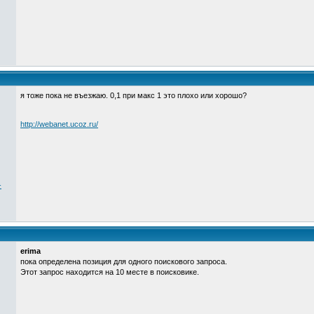
я тоже пока не въезжаю. 0,1 при макс 1 это плохо или хорошо?
http://webanet.ucoz.ru/
-
erima
пока определена позиция для одного поискового запроса.
Этот запрос находится на 10 месте в поисковике.