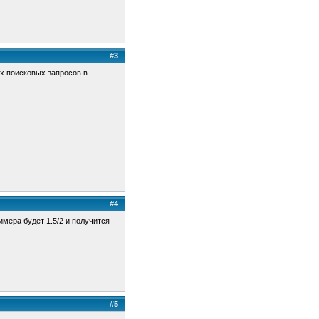
#3
х поисковых запросов в
#4
мера будет 1.5/2 и получится
#5