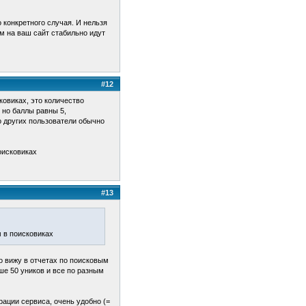
 конкретного случая. И нельзя
м на ваш сайт стабильно идут
#12
ковиках, это количество
 но баллы равны 5,
о других пользователи обычно
оисковиках
#13
м в поисковиках
то вижу в отчетах по поисковым
ше 50 уников и все по разным
рации сервиса, очень удобно (=