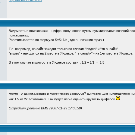
http://webanet.ucoz.ru/
-
Видимость в поисковиках - цифра, полученная путем суммирования позиций все
поисковиках.
Рассчитывается по формуле S=S+1/n , где n - позиция фразы.
Т.е. например, на сайт заходят только по словам "видео" и "тв онлайн".
"видео" - находится на 2 месте в Яндексе, "тв онлайн" - на 1-м месте в Яндексе.
В этом случае видимость в Яндексе составит: 1/2 + 1/1 = 1.5
может тогда показывать и колличество запросов? допустим для приведенного при
как 1.5 из 2х возможных. Так будет легче оценить крутость цыферок
Отредактированно BMG (2007-11-29 17:05:50)