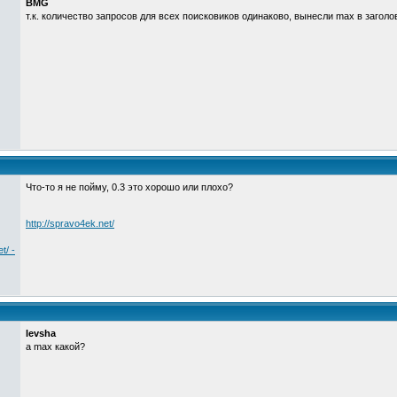
BMG
т.к. количество запросов для всех поисковиков одинаково, вынесли max в заголо
Что-то я не пойму, 0.3 это хорошо или плохо?
http://spravo4ek.net/
t/ -
levsha
а max какой?