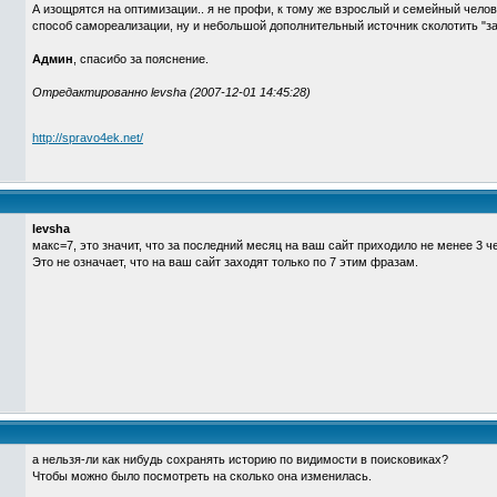
А изощрятся на оптимизации.. я не профи, к тому же взрослый и семейный челове
способ самореализации, ну и небольшой дополнительный источник сколотить "за
Админ
, спасибо за пояснение.
Отредактированно levsha (2007-12-01 14:45:28)
http://spravo4ek.net/
levsha
макс=7, это значит, что за последний месяц на ваш сайт приходило не менее 3 ч
Это не означает, что на ваш сайт заходят только по 7 этим фразам.
а нельзя-ли как нибудь сохранять историю по видимости в поисковиках?
Чтобы можно было посмотреть на сколько она изменилась.