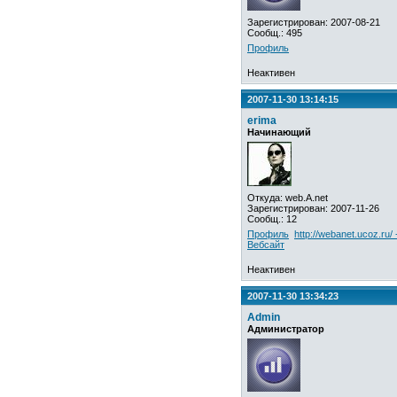
Зарегистрирован: 2007-08-21
Сообщ.: 495
Профиль
Неактивен
2007-11-30 13:14:15
erima
Начинающий
Откуда: web.A.net
Зарегистрирован: 2007-11-26
Сообщ.: 12
Профиль
http://webanet.ucoz.ru/ 
Вебсайт
Неактивен
2007-11-30 13:34:23
Admin
Администратор