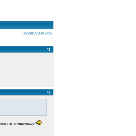
Версия для печати
#1
#2
 или это не индексация?