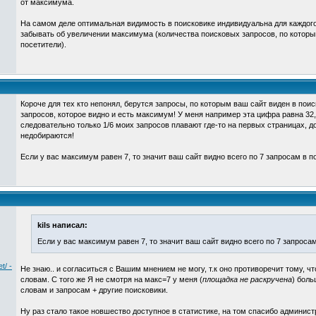
от максимума.
На самом деле оптимальная видимость в поисковике индивидуальна для каждого
забывать об увеличении максимума (количества поисковых запросов, по которы
посетители).
Короче для тех кто непонял, берутся запросы, по которым ваш сайт виден в поис
запросов, которое видно и есть максимум! У меня например эта цифра равна 32,
следовательно только 1/6 моих запросов плавают где-то на первых страницах, д
недобираются!
Если у вас максимум равен 7, то значит ваш сайт видно всего по 7 запросам в п
kils написал:
Если у вас максимум равен 7, то значит ваш сайт видно всего по 7 запроса
t/ -
Не знаю.. и согласиться с Вашим мнением не могу, т.к оно противоречит тому, ч
словам. С того же Я не смотря на макс=7 у меня (
площадка не раскручена
) боль
словам и запросам + другие поисковики.
Ну раз стало такое новшество доступное в статистике, на том спасибо админист