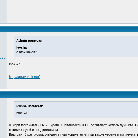
Admin написал:
levsha
а max какой?
t/ -
max =7
http://spravo4ek.net/
levsha написал:
max =7
0.3 при максимальных 7 - уровень видимости в ПС оставляет желать лучшего. 
оптимизацией и продвижением.
Ваш сайт будет хорошо виден в поисковике, если при таком уровне максимума, в