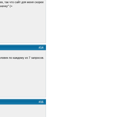
к, так что сайт для меня скорее
начку" (=
#14
еловек по каждому из 7 запросов.
#15