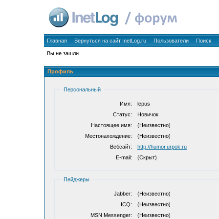
Главная
Вернуться на сайт InetLog.ru
Пользователи
Поиск
Вы не зашли.
Профиль
Персональный
Имя:
lepus
Статус:
Новичок
Настоящее имя:
(Неизвестно)
Местонахождение:
(Неизвестно)
Вебсайт:
http://humor.urpok.ru
E-mail:
(Скрыт)
Пейджеры
Jabber:
(Неизвестно)
ICQ:
(Неизвестно)
MSN Messenger:
(Неизвестно)