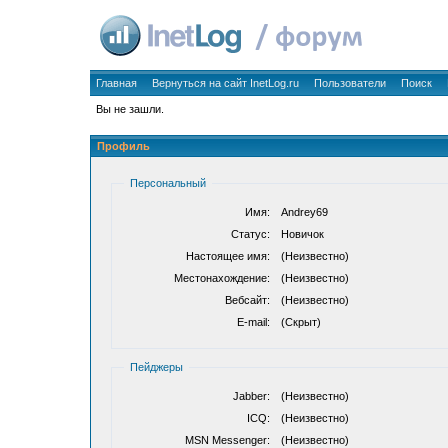
Главная
Вернуться на сайт InetLog.ru
Пользователи
Поиск
Вы не зашли.
Профиль
Персональный
Имя:
Andrey69
Статус:
Новичок
Настоящее имя:
(Неизвестно)
Местонахождение:
(Неизвестно)
Вебсайт:
(Неизвестно)
E-mail:
(Скрыт)
Пейджеры
Jabber:
(Неизвестно)
ICQ:
(Неизвестно)
MSN Messenger:
(Неизвестно)