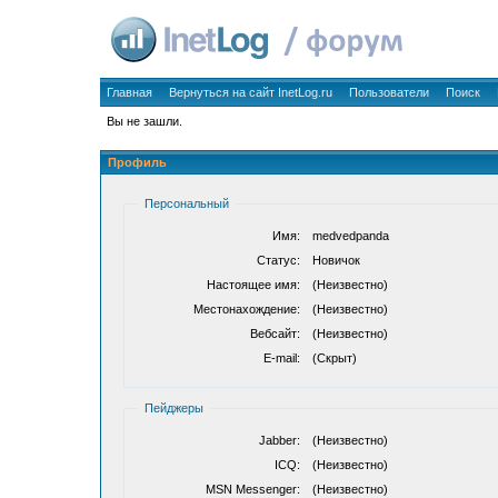
Главная
Вернуться на сайт InetLog.ru
Пользователи
Поиск
Вы не зашли.
Профиль
Персональный
Имя:
medvedpanda
Статус:
Новичок
Настоящее имя:
(Неизвестно)
Местонахождение:
(Неизвестно)
Вебсайт:
(Неизвестно)
E-mail:
(Скрыт)
Пейджеры
Jabber:
(Неизвестно)
ICQ:
(Неизвестно)
MSN Messenger:
(Неизвестно)