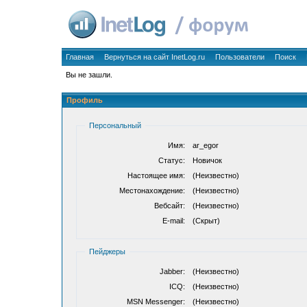
Главная
Вернуться на сайт InetLog.ru
Пользователи
Поиск
Вы не зашли.
Профиль
Персональный
Имя:
ar_egor
Статус:
Новичок
Настоящее имя:
(Неизвестно)
Местонахождение:
(Неизвестно)
Вебсайт:
(Неизвестно)
E-mail:
(Скрыт)
Пейджеры
Jabber:
(Неизвестно)
ICQ:
(Неизвестно)
MSN Messenger:
(Неизвестно)