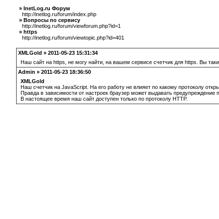
» InetLog.ru Форум
http://inetlog.ru/forum/index.php
» Вопросы по сервису
http://inetlog.ru/forum/viewforum.php?id=1
» https
http://inetlog.ru/forum/viewtopic.php?id=401
XMLGold » 2011-05-23 15:31:34
Наш сайт на https, не могу найти, на вашем сервисе счетчик для https. Вы так
Admin » 2011-05-23 18:36:50
XMLGold
Наш счетчик на JavaScript. На его работу не влияет по какому протоколу откр
Правда в зависимости от настроек браузер может выдавать предупреждение пр
В настоящее время наш сайт доступен только по протоколу HTTP.