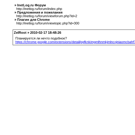
» InetLog.ru Форум
http://inetlog.ru/forum/index.php
» Предложения и пожелания
http://inetlog.ru/forum/viewforum.php?id=2
» Плагин для Chrome
http://inetlog.ru/forum/viewtopic.php?id=300
ZelRoot » 2010-02-17 18:48:26
Планируется ли нечто подобное?
https://chrome.google.com/extensions/detail/pgfknkimgmlhnmkjmlncojniaomcbahf?