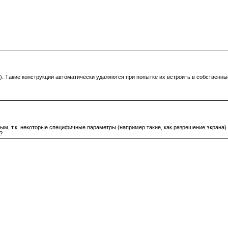
). Такие конструкции автоматически удаляются при попытке их встроить в собственн
ым, т.к. некоторые специфичные параметры (например такие, как разрешение экрана) б
?