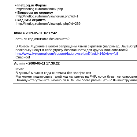
» InetLog.ru Форум
http://inetlog.ru/forum/index.php
» Вопросы по сервису
http://inetlog.ru/forum/viewforum.php?id=1
» код БЕЗ скрипта
http://inetlog.ru/forum/viewtopic.php?id=269
litvar » 2009-05-11 16:17:42
есть ли код счетчика без скрипта?
В Живом Журнале в целом запрещены языки скриптов (например, JavaScript
поскольку несут в себе угрозу безопасности для других пользователей.
http://www.livejournal.com/support/faqbrowse.bml?faqid=14&view=full
Спасибо!
Admin » 2009-05-11 17:38:22
litvar
В данный момент кода счетчика без <script> нет.
Мы можем подготовить такой код например на PHP, но он будет неполноценн
Пожалуйста уточните, можно ли в Вашем блоге размещать PHP-конструкции